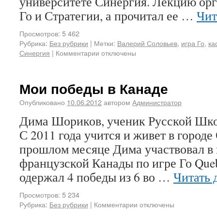
университете Синергия. Лекцию орг
Го и Стратегии, а прочитал ее …
Чит
Просмотров: 5 462
Рубрика:
Без рубрики
|
Метки:
Валерий Соловьев
,
игра Го
,
ка
Синергия
|
Комментарии отключены
Мои победы в Канаде
Опубликовано
10.06.2012
автором
Администратор
Дима Шориков, ученик Русской Шко
С 2011 года учится и живет в городе
прошлом месяце Дима участвовал в 
французской Канады по игре Го Que
одержал 4 победы из 6 во …
Читать 
Просмотров: 5 234
Рубрика:
Без рубрики
|
Комментарии отключены