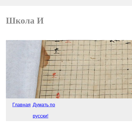
Школа И
Главная
Думать по
русски!