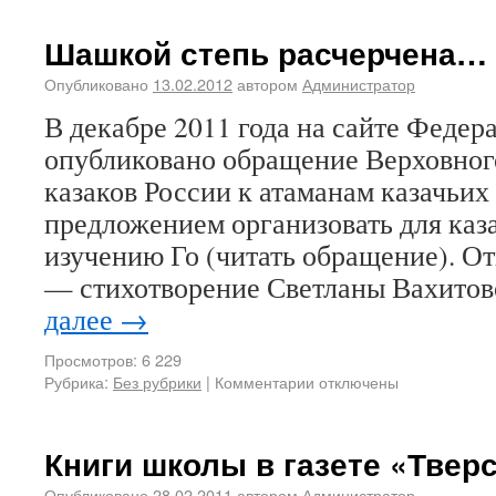
Шашкой степь расчерчена…
Опубликовано
13.02.2012
автором
Администратор
В декабре 2011 года на сайте Федер
опубликовано обращение Верховног
казаков России к атаманам казачьих
предложением организовать для каза
изучению Го (читать обращение). От
— стихотворение Светланы Вахито
далее
→
Просмотров: 6 229
Рубрика:
Без рубрики
|
Комментарии отключены
Книги школы в газете «Тверс
Опубликовано
28.02.2011
автором
Администратор